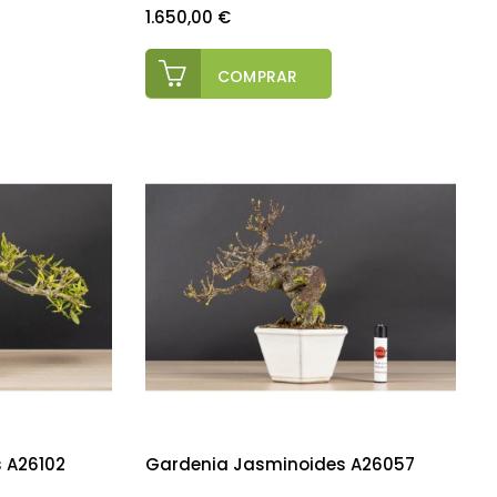
Precio
1.650,00 €
COMPRAR
 A26102
Gardenia Jasminoides A26057