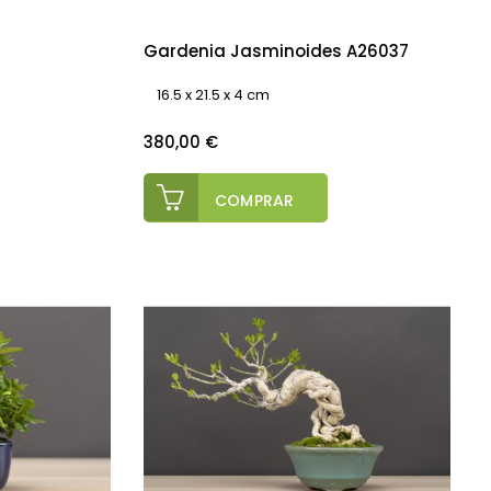
Gardenia Jasminoides A26037
16.5 x 21.5 x 4 cm
Precio
380,00 €
COMPRAR