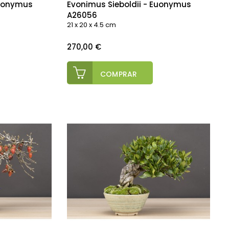
Euonymus
Evonimus Sieboldii - Euonymus
A26056
21 x 20 x 4.5 cm
Precio
270,00 €
COMPRAR