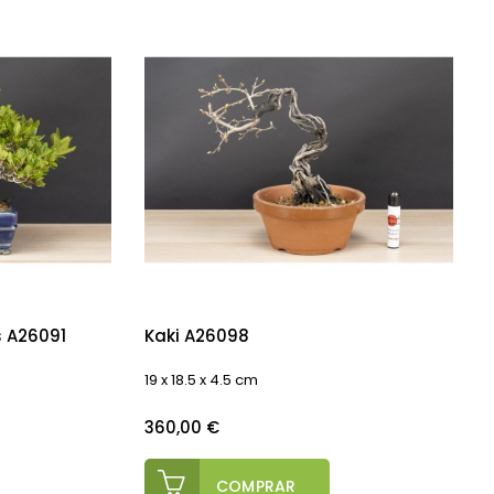
 A26091
Kaki A26098
19 x 18.5 x 4.5 cm
Precio
360,00 €
COMPRAR