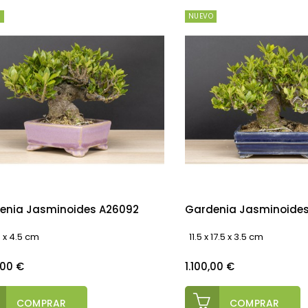
O
NUEVO
enia Jasminoides A26092
Gardenia Jasminoides
6 x 4.5 cm
11.5 x 17.5 x 3.5 cm
o
Precio
,00 €
1.100,00 €
COMPRAR
COMPRAR