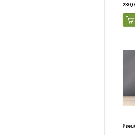
Preci
230,
Pseu