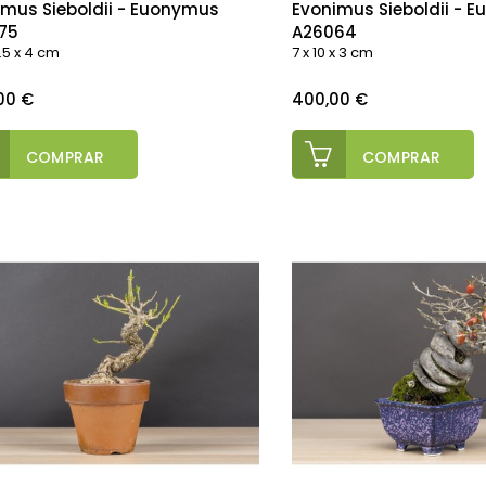
imus Sieboldii - Euonymus
Evonimus Sieboldii - 
75
A26064
6.5 x 4 cm
7 x 10 x 3 cm
o
Precio
,00 €
400,00 €
COMPRAR
COMPRAR