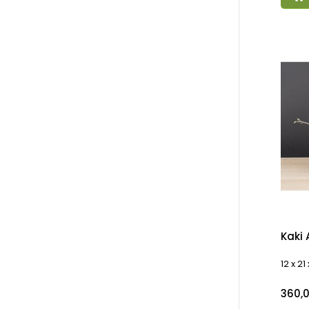
Kaki
12 x 21
Preci
360,