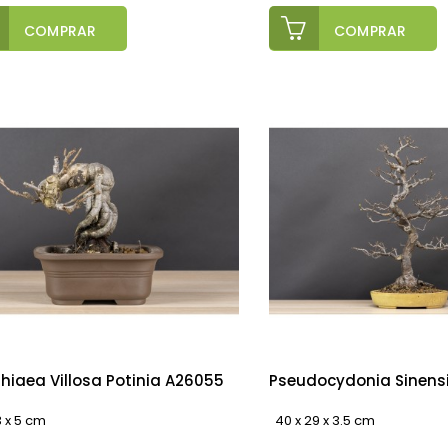
COMPRAR
COMPRAR
hiaea Villosa Potinia A26055
Pseudocydonia Sinens
13 x 5 cm
40 x 29 x 3.5 cm