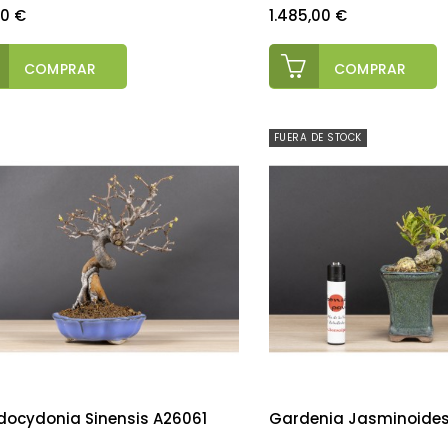
o
Precio
00 €
1.485,00 €
COMPRAR
COMPRAR
FUERA DE STOCK
docydonia Sinensis A26061
Gardenia Jasminoides