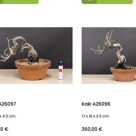
 A26097
Kaki A26096
 x 4.5 cm
17 x 19 x 3.5 cm
o
Precio
00 €
360,00 €