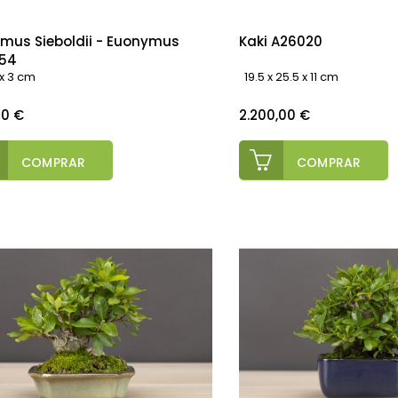
imus Sieboldii - Euonymus
Kaki A26020
54
 x 3 cm
19.5 x 25.5 x 11 cm
o
Precio
00 €
2.200,00 €
COMPRAR
COMPRAR