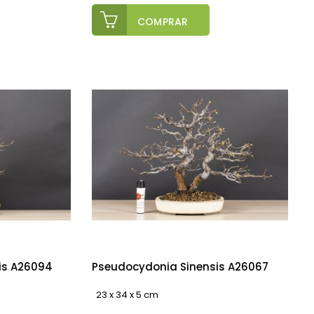
COMPRAR
is A26094
Pseudocydonia Sinensis A26067
23 x 34 x 5 cm