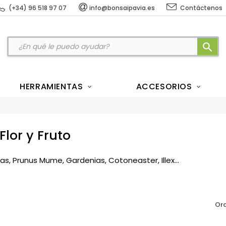
(+34) 96 518 97 07
info@bonsaipavia.es
Contáctenos
search
HERRAMIENTAS
ACCESORIOS
Flor y Fruto
as, Prunus Mume, Gardenias, Cotoneaster, Illex...
Ord