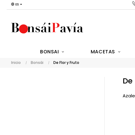
ES
BONSAI
MACETAS
Inicio
Bonsái
De Flor y Fruto
De 
Azale