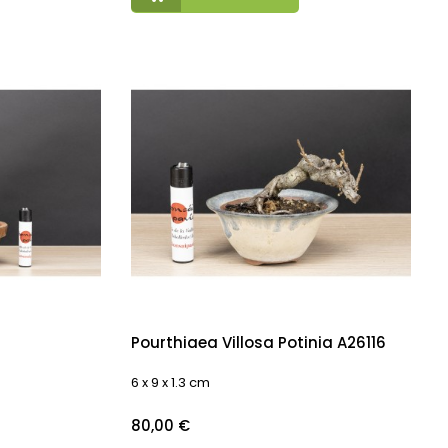
Pourthiaea Villosa Potinia A26116
6 x 9 x 1.3 cm
Precio
80,00 €