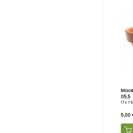
Mace
05,5
17 x 7
Preci
5,00 