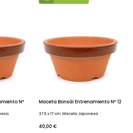
amiento Nº
Maceta Bonsái Entrenamiento Nº 12
onesa
37.5 x 17 cm. Maceta Japonesa
Precio
40,00 €