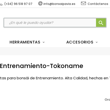
(+34) 96 518 97 07
info@bonsaipavia.es
Contáctenos
search
HERRAMIENTAS
ACCESORIOS
 Entrenamiento-Tokoname
as para bonsái de Entrenamiento. Alta Calidad, hechas e
Ord