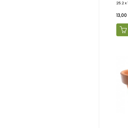
25.2 x
Preci
13,00