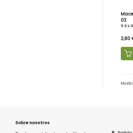
Mace
03
9.4 x
Preci
2,80 
Mostra
Sobre nosotros
Partida 