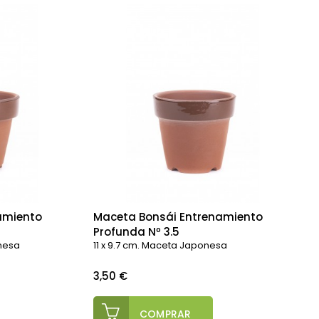
amiento
Maceta Bonsái Entrenamiento
Profunda Nº 3.5
onesa
11 x 9.7 cm. Maceta Japonesa
Precio
3,50 €
COMPRAR