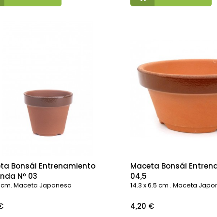
ta Bonsái Entrenamiento
Maceta Bonsái Entren
unda Nº 03
04,5
 8 cm. Maceta Japonesa
14.3 x 6.5 cm . Maceta Jap
o
Precio
€
4,20 €