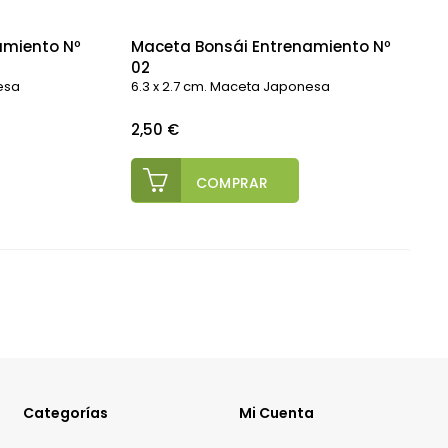
amiento Nº
Maceta Bonsái Entrenamiento Nº
02
esa
6.3 x 2.7 cm. Maceta Japonesa
Precio
2,50 €
COMPRAR
Categorías
Mi Cuenta