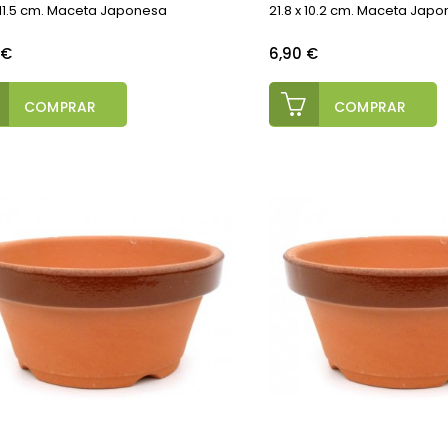
 11.5 cm. Maceta Japonesa
21.8 x 10.2 cm. Maceta Jap
o
Precio
 €
6,90 €
COMPRAR
COMPRAR