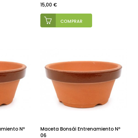
Precio
15,00 €
COMPRAR
amiento Nº
Maceta Bonsái Entrenamiento Nº
06