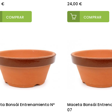
o
Precio
0 €
24,00 €
COMPRAR
COMPRAR
ta Bonsái Entrenamiento Nº
Maceta Bonsái Entren
07