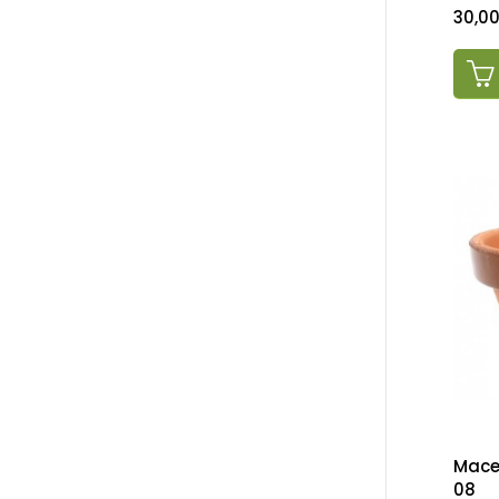
Preci
30,0
Mace
08