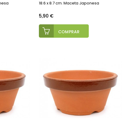
onesa
18.6 x 8.7 cm. Maceta Japonesa
Precio
5,90 €
COMPRAR