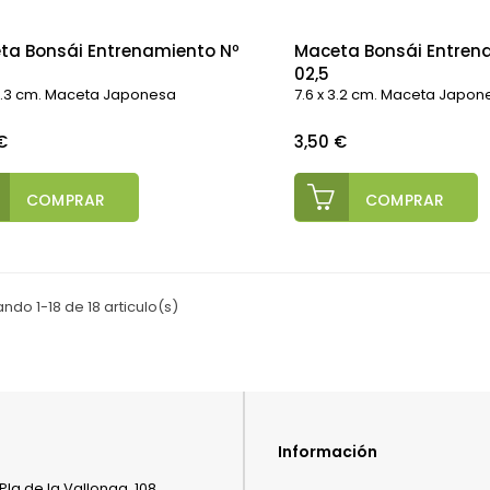
ta Bonsái Entrenamiento Nº
Maceta Bonsái Entren
02,5
 4.3 cm. Maceta Japonesa
7.6 x 3.2 cm. Maceta Japon
o
Precio
€
3,50 €
COMPRAR
COMPRAR
ndo 1-18 de 18 articulo(s)
Información
Pla de la Vallonga, 108