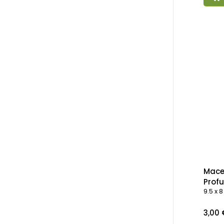
Mace
Prof
9.5 x
Preci
3,00 