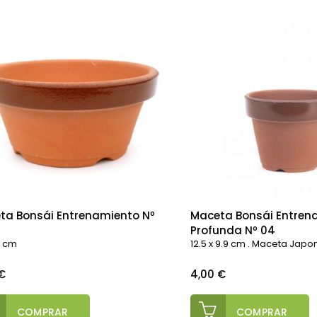
ta Bonsái Entrenamiento Nº
Maceta Bonsái Entren
Profunda Nº 04
.5 cm
12.5 x 9.9 cm . Maceta Jap
o
Precio
€
4,00 €
COMPRAR
COMPRAR