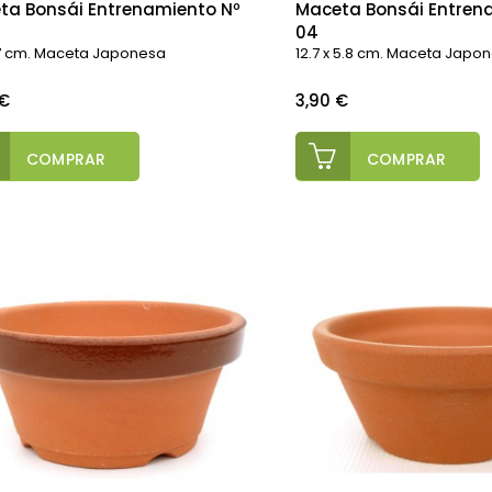
ta Bonsái Entrenamiento Nº
Maceta Bonsái Entren
04
x 7 cm. Maceta Japonesa
12.7 x 5.8 cm. Maceta Japo
o
Precio
 €
3,90 €
COMPRAR
COMPRAR