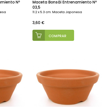
amiento Nº
Maceta Bonsái Entrenamiento Nº
03,5
nesa
11.2 x 5.3 cm. Maceta Japonesa
Precio
3,60 €
COMPRAR