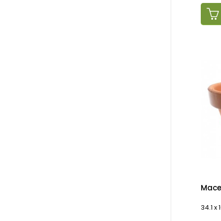
Mace
34.1 x