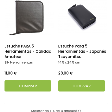
Estuche PARA 5
Estuche Para 5
Herramientas - Calidad
Herramientas - Japonés
Amateur
Tsuyomitsu
SIN Herramientas
14.5 x 24.5 cm
Precio
Precio
11,00 €
28,00 €
COMPRAR
COMPRAR
Mostrando 1-4 de 4 articulo(s)