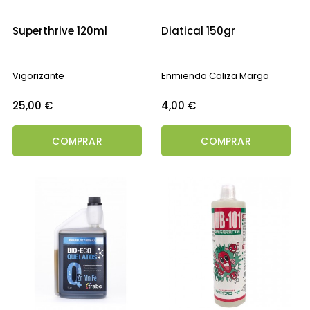
Superthrive 120ml
Diatical 150gr
Vigorizante
Enmienda Caliza Marga
Precio
Precio
25,00 €
4,00 €
COMPRAR
COMPRAR