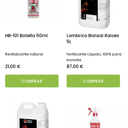
HB-101 Botella 50ml
Lombrico Bonsai Raices
5L
Revitalizante natural.
Fertilizante Líquido, 100% para
bonsáis.
Precio
Precio
21,00 €
87,00 €
COMPRAR
COMPRAR