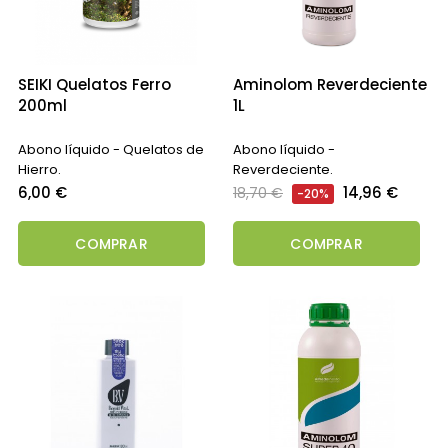
SEIKI Quelatos Ferro
Aminolom Reverdeciente
200ml
1L
Abono líquido - Quelatos de
Abono líquido -
Hierro.
Reverdeciente.
Precio
Precio
Precio
6,00 €
14,96 €
18,70 €
-20%
regular
COMPRAR
COMPRAR