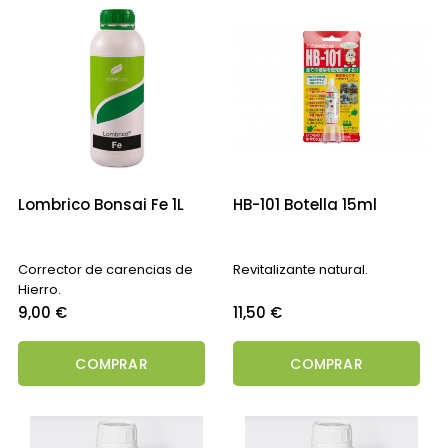
Lombrico Bonsai Fe 1L
HB-101 Botella 15ml
Corrector de carencias de
Revitalizante natural.
Hierro.
Precio
Precio
9,00 €
11,50 €
COMPRAR
COMPRAR