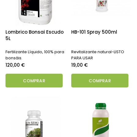
Lombrico Bonsai Escudo
HB-101 Spray 500ml
5L
Fertilizante Líquido, 100% para
Revitalizante natural-LISTO
bonsáis.
PARA USAR
Precio
Precio
120,00 €
19,00 €
COMPRAR
COMPRAR