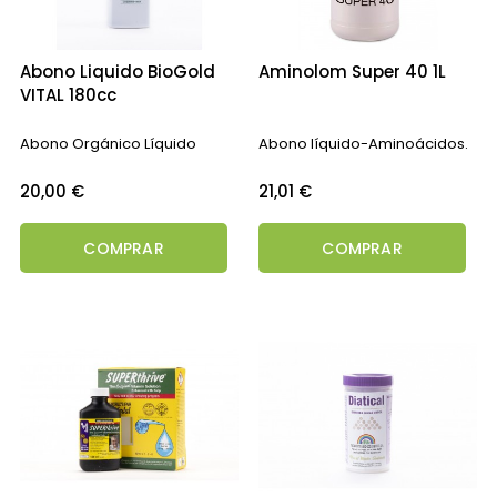
Abono Liquido BioGold
Aminolom Super 40 1L
VITAL 180cc
Abono Orgánico Líquido
Abono líquido-Aminoácidos.
Precio
Precio
20,00 €
21,01 €
COMPRAR
COMPRAR