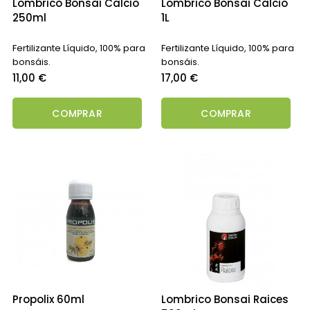
Lombrico Bonsai Calcio
Lombrico Bonsai Calcio
250ml
1L
Fertilizante Líquido, 100% para
Fertilizante Líquido, 100% para
bonsáis.
bonsáis.
Precio
Precio
11,00 €
17,00 €
COMPRAR
COMPRAR
Propolix 60ml
Lombrico Bonsai Raices