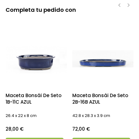
Completa tu pedido con
‹
›
Maceta Bonsái De Seto
Maceta Bonsái De Seto
1B-11C AZUL
2B-16B AZUL
26.4 x 22 x 8 cm
42.8 x 28.3 x 3.9 cm
Precio
Precio
28,00 €
72,00 €