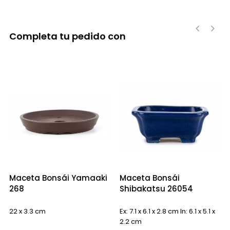
Completa tu pedido con
‹
›
Maceta Bonsái Yamaaki
Maceta Bonsái
268
Shibakatsu 26054
22 x 3.3 cm
Ex: 7.1 x 6.1 x 2.8 cm In: 6.1 x 5.1 x
2.2 cm