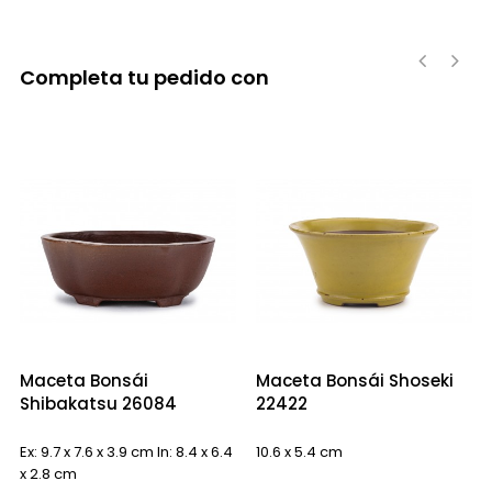
Completa tu pedido con
‹
›
Maceta Bonsái
Maceta Bonsái Shoseki
Shibakatsu 26084
22422
Ex: 9.7 x 7.6 x 3.9 cm In: 8.4 x 6.4
10.6 x 5.4 cm
x 2.8 cm