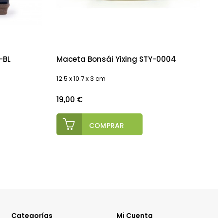
-BL
Maceta Bonsái Yixing STY-0004
12.5 x 10.7 x 3 cm
9
Precio
P
19,00 €
COMPRAR
Categorías
Mi Cuenta