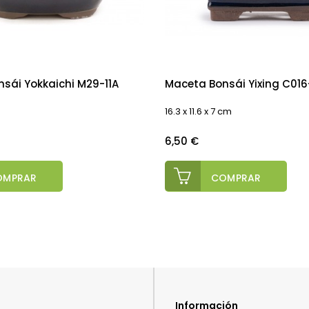
sái Yokkaichi M29-11A
Maceta Bonsái Yixing C016
16.3 x 11.6 x 7 cm
Precio
6,50 €
OMPRAR
COMPRAR
Información