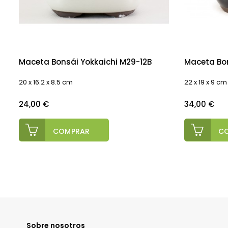
Maceta Bonsái Yokkaichi M29-12B
Maceta Bon
20 x 16.2 x 8.5 cm
22 x 19 x 9 cm
Precio
Precio
24,00 €
34,00 €
COMPRAR
C
Sobre nosotros