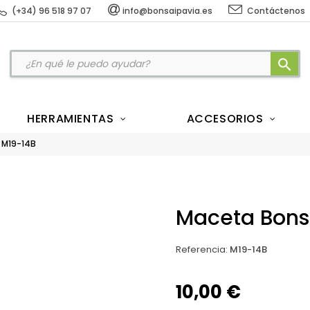
(+34) 96 518 97 07
info@bonsaipavia.es
Contáctenos
search
HERRAMIENTAS
ACCESORIOS
 M19-14B
Maceta Bonsá
Referencia
:
M19-14B
10,00 €