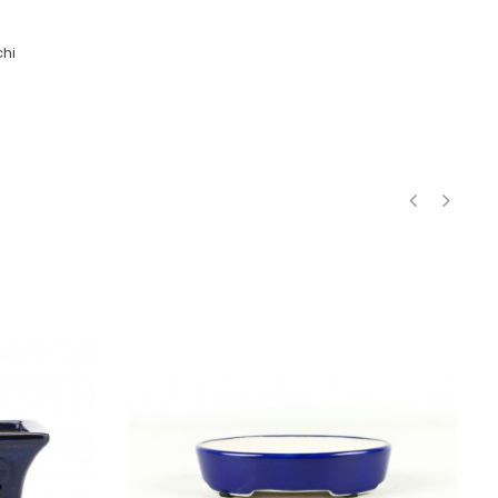
hi
‹
›