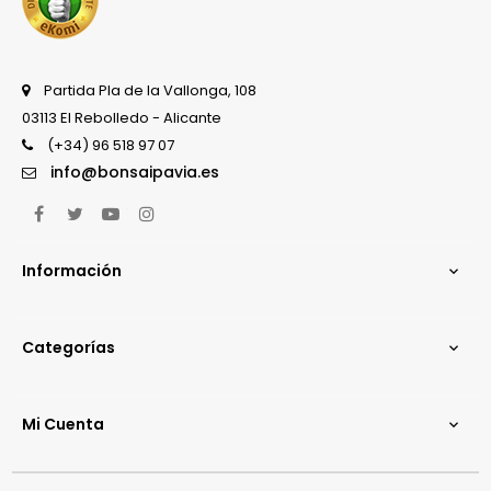
Partida Pla de la Vallonga, 108
03113 El Rebolledo - Alicante
(+34) 96 518 97 07
info@bonsaipavia.es
Facebook
Twitter
YouTube
Instagram
Información

Categorías

Mi Cuenta
