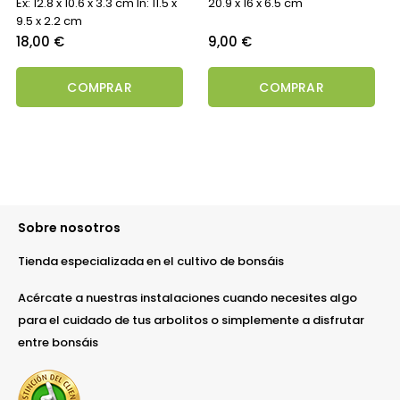
Ex: 12.8 x 10.6 x 3.3 cm In: 11.5 x
20.9 x 16 x 6.5 cm
9.5 x 2.2 cm
Precio
Precio
18,00 €
9,00 €
COMPRAR
COMPRAR
Sobre nosotros
Tienda especializada en el cultivo de bonsáis
Acércate a nuestras instalaciones cuando necesites algo
para el cuidado de tus arbolitos o simplemente a disfrutar
entre bonsáis