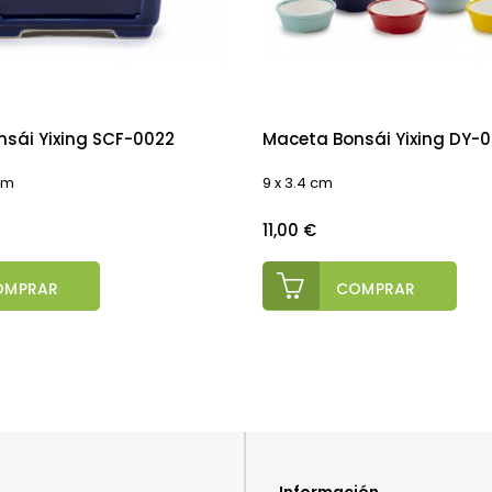
sái Yixing SCF-0022
Maceta Bonsái Yixing DY-
 cm
9 x 3.4 cm
Precio
11,00 €
OMPRAR
COMPRAR