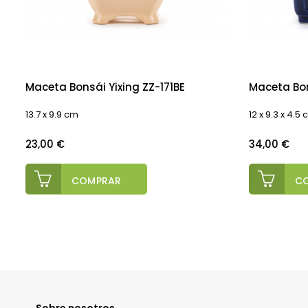
Maceta Bonsái Yixing ZZ-171BE
Maceta Bon
13.7 x 9.9 cm
12 x 9.3 x 4.5
Precio
Precio
23,00 €
34,00 €
COMPRAR
C