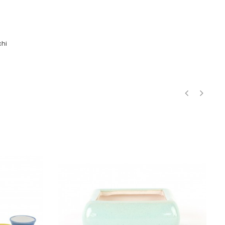
hi
‹
›