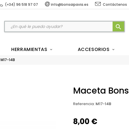
(+34) 96 518 97 07
info@bonsaipavia.es
Contáctenos
search
HERRAMIENTAS
ACCESORIOS
 M17-14B
Maceta Bonsá
Referencia
:
M17-14B
8,00 €