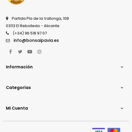
Partida Pla de la Vallonga, 108
03113 El Rebolledo - Alicante
(+34) 96 518 97 07
info@bonsaipavia.es
Facebook
Twitter
YouTube
Instagram
Información

Categorías

Mi Cuenta
