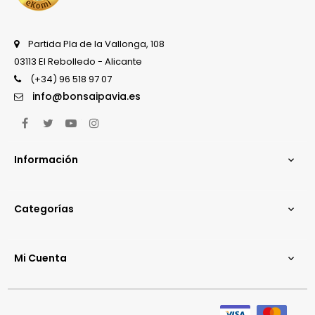
Partida Pla de la Vallonga, 108
03113 El Rebolledo - Alicante
(+34) 96 518 97 07
info@bonsaipavia.es
Facebook
Twitter
YouTube
Instagram
Información

Categorías

Mi Cuenta
