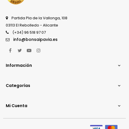
Partida Pla de la Vallonga, 108
03113 El Rebolledo - Alicante
(+34) 96 518 97 07
info@bonsaipavia.es
Facebook
Twitter
YouTube
Instagram
Información

Categorías

Mi Cuenta
