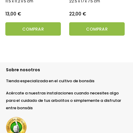
11.5 x 11.2 x 5 cm
22.5 x 17 x 7.5 cm
Precio
Precio
13,00 €
22,00 €
COMPRAR
COMPRAR
Sobre nosotros
Tienda especializada en el cultivo de bonsáis
Acércate a nuestras instalaciones cuando necesites algo
para el cuidado de tus arbolitos o simplemente a disfrutar
entre bonsáis