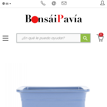
ES
0
search