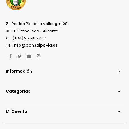
Partida Pla de la Vallonga, 108
03113 El Rebolledo - Alicante
(+34) 96 518 97 07
info@bonsaipavia.es
Facebook
Twitter
YouTube
Instagram
Información

Categorías

Mi Cuenta
