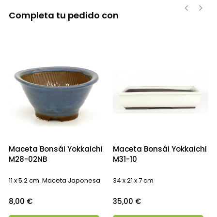
Completa tu pedido con
‹
›
Maceta Bonsái Yokkaichi
Maceta Bonsái Yokkaichi
M28-02NB
M31-10
11 x 5.2 cm. Maceta Japonesa
34 x 21 x 7 cm
Precio
Precio
8,00 €
35,00 €