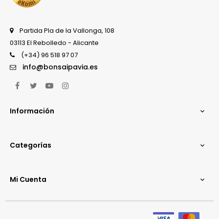
Partida Pla de la Vallonga, 108
03113 El Rebolledo - Alicante
(+34) 96 518 97 07
info@bonsaipavia.es
Facebook
Twitter
YouTube
Instagram
Información

Categorías

Mi Cuenta
