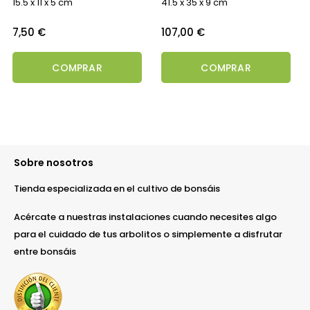
15.5 x 11 x 5 cm
41.5 x 35 x 9 cm
Precio
Precio
7,50 €
107,00 €
COMPRAR
COMPRAR
Sobre nosotros
Tienda especializada en el cultivo de bonsáis
Acércate a nuestras instalaciones cuando necesites algo
para el cuidado de tus arbolitos o simplemente a disfrutar
entre bonsáis