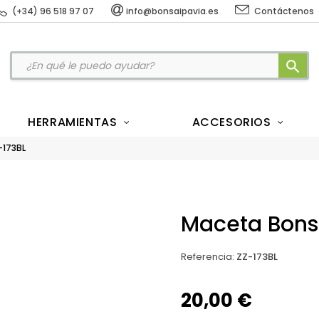
(+34) 96 518 97 07
info@bonsaipavia.es
Contáctenos
search
HERRAMIENTAS
ACCESORIOS
-173BL
Maceta Bonsá
Referencia
:
ZZ-173BL
20,00 €