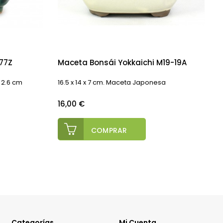
77Z
Maceta Bonsái Yokkaichi M19-19A
 x 2.6 cm
16.5 x 14 x 7 cm. Maceta Japonesa
E
Precio
P
16,00 €
COMPRAR
Categorías
Mi Cuenta