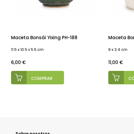
Maceta Bonsái Yixing PH-188
Maceta Bo
11.5 x 10.5 x 5.5 cm
9 x 3.4 cm
Precio
Precio
6,00 €
11,00 €
COMPRAR
C
Sobre nosotros