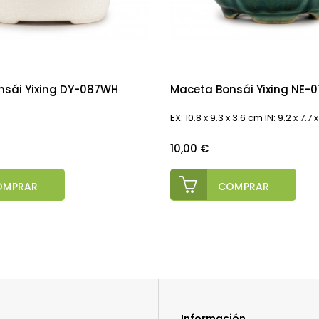
nsái Yixing DY-087WH
Maceta Bonsái Yixing NE-0
EX: 10.8 x 9.3 x 3.6 cm IN: 9.2 x 7.7
Precio
10,00 €
OMPRAR
COMPRAR
Información