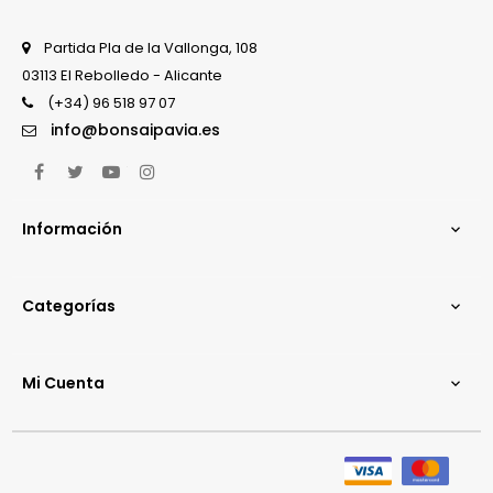
Partida Pla de la Vallonga, 108
03113 El Rebolledo - Alicante
(+34) 96 518 97 07
info@bonsaipavia.es
Facebook
Twitter
YouTube
Instagram
Información

Categorías

Mi Cuenta
