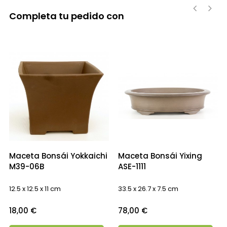
Completa tu pedido con
‹
›
Maceta Bonsái Yokkaichi
Maceta Bonsái Yixing
M39-06B
ASE-1111
12.5 x 12.5 x 11 cm
33.5 x 26.7 x 7.5 cm
Precio
Precio
18,00 €
78,00 €