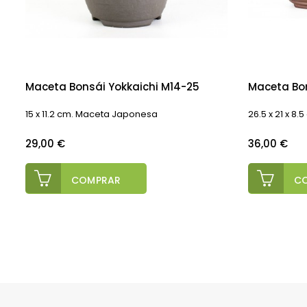
Maceta Bonsái Yokkaichi M14-25
Maceta Bon
15 x 11.2 cm. Maceta Japonesa
26.5 x 21 x 8.
Precio
Precio
29,00 €
36,00 €
COMPRAR
C