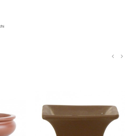
hi
‹
›