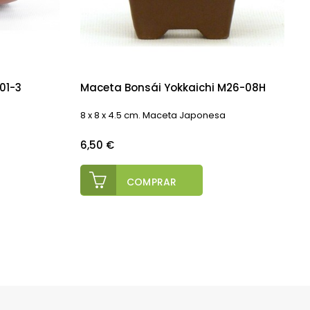
01-3
Maceta Bonsái Yokkaichi M26-08H
8 x 8 x 4.5 cm. Maceta Japonesa
E
D
e
Precio
6,50 €
P
COMPRAR