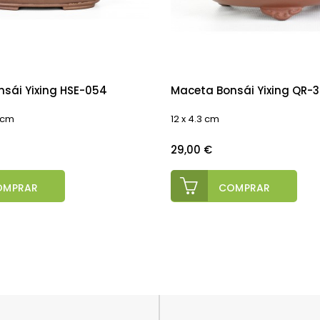
sái Yixing HSE-054
Maceta Bonsái Yixing QR-3
5 cm
12 x 4.3 cm
Precio
29,00 €
OMPRAR
COMPRAR