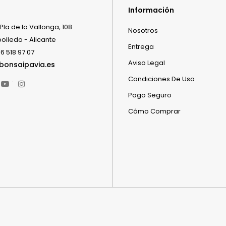
Información
Pla de la Vallonga, 108
Nosotros
bolledo - Alicante
Entrega
6 518 97 07
Aviso Legal
bonsaipavia.es
Condiciones De Uso
book
witter
YouTube
Instagram
Pago Seguro
Cómo Comprar