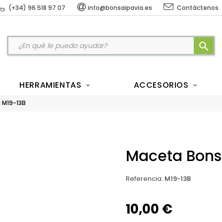
(+34) 96 518 97 07
info@bonsaipavia.es
Contáctenos
search
HERRAMIENTAS
ACCESORIOS
 M19-13B
Maceta Bonsá
Referencia
:
M19-13B
10,00 €