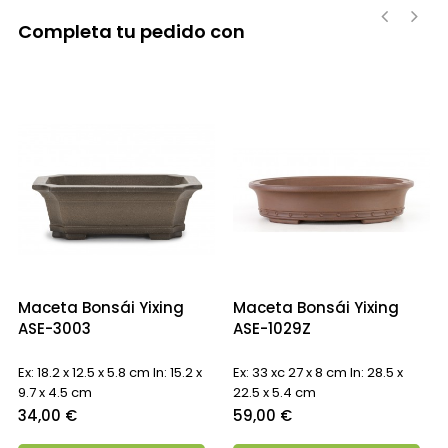
Completa tu pedido con
‹
›
Maceta Bonsái Yixing
Maceta Bonsái Yixing
ASE-3003
ASE-1029Z
Ex: 18.2 x 12.5 x 5.8 cm In: 15.2 x
Ex: 33 xc 27 x 8 cm In: 28.5 x
9.7 x 4.5 cm
22.5 x 5.4 cm
Precio
Precio
34,00 €
59,00 €