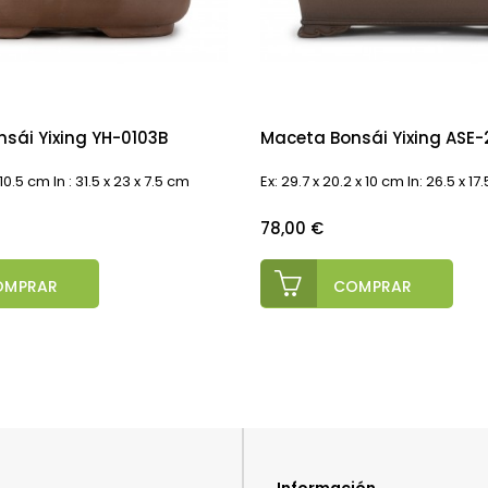
sái Yixing YH-0103B
Maceta Bonsái Yixing ASE-2
 10.5 cm In : 31.5 x 23 x 7.5 cm
Ex: 29.7 x 20.2 x 10 cm In: 26.5 x 17
Precio
78,00 €
OMPRAR
COMPRAR