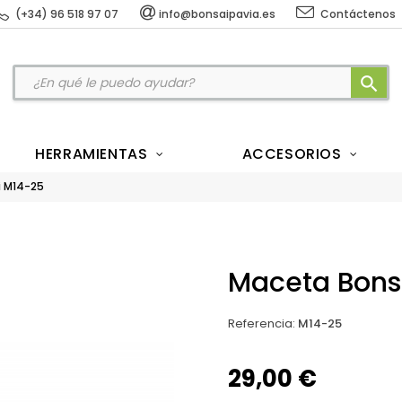
(+34) 96 518 97 07
info@bonsaipavia.es
Contáctenos
search
HERRAMIENTAS
ACCESORIOS
i M14-25
Maceta Bons
Referencia
:
M14-25
29,00 €