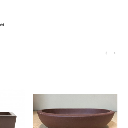
hi
‹
›