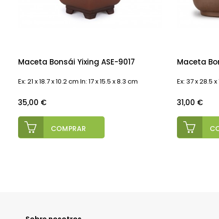
Maceta Bonsái Yixing ASE-9017
Maceta Bon
Ex: 21 x 18.7 x 10.2 cm In: 17 x 15.5 x 8.3 cm
Ex: 37 x 28.5 x
Precio
Precio
35,00 €
31,00 €
COMPRAR
C