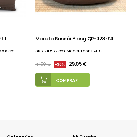
111
Maceta Bonsái Yixing QR-028-F4
.5 x 8 cm
30 x 24.5 x7 cm. Maceta con FALLO
1
Precio
Precio
P
29,05 €
41,50 €
-30%
regular
COMPRAR