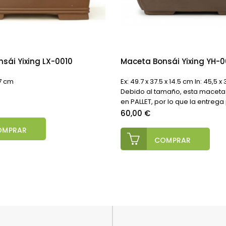
sái Yixing LX-0010
Maceta Bonsái Yixing YH-
.7 cm
Ex: 49.7 x 37.5 x 14.5 cm In: 45,5 x
Debido al tamaño, esta maceta
en PALLET, por lo que la entrega 
Precio
60,00 €
OMPRAR
COMPRAR