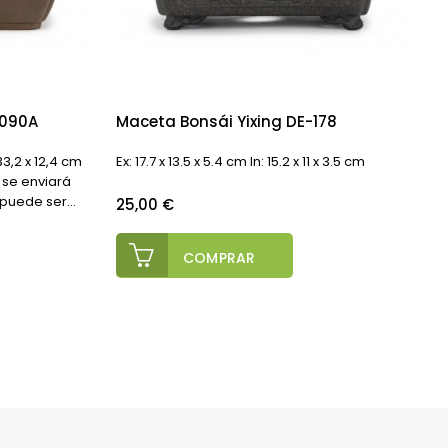
0090A
Maceta Bonsái Yixing DE-178
 33,2 x 12,4 cm
Ex: 17.7 x 13.5 x 5.4 cm In: 15.2 x 11 x 3.5 cm
1
 se enviará
puede ser...
Precio
P
25,00 €
COMPRAR