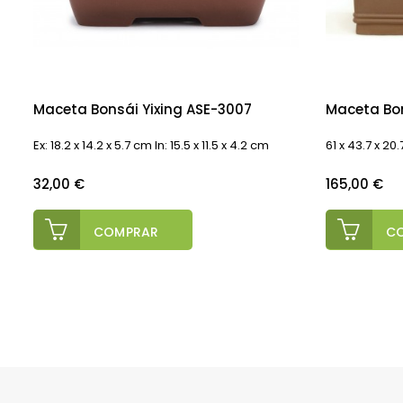
Maceta Bonsái Yixing ASE-3007
Maceta Bon
Ex: 18.2 x 14.2 x 5.7 cm In: 15.5 x 11.5 x 4.2 cm
61 x 43.7 x 20
Precio
Precio
32,00 €
165,00 €
COMPRAR
C