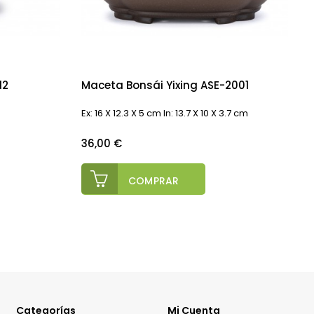
12
Maceta Bonsái Yixing ASE-2001
Ex: 16 X 12.3 X 5 cm In: 13.7 X 10 X 3.7 cm
2
Precio
P
36,00 €
COMPRAR
Categorías
Mi Cuenta