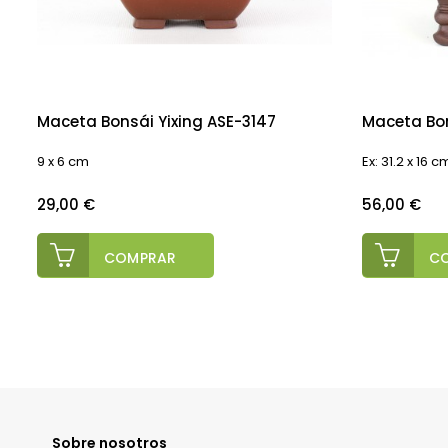
Maceta Bonsái Yixing ASE-3147
Maceta Bon
9 x 6 cm
Ex: 31.2 x 16 c
Precio
Precio
29,00 €
56,00 €
COMPRAR
C
Sobre nosotros