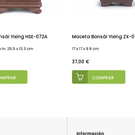
sái Yixing HSE-072A
Maceta Bonsái Yixing ZX-0
m In: 25.5 x 13.3 cm
17 x 17 x 9.8 cm
Precio
37,00 €
OMPRAR
COMPRAR
Información