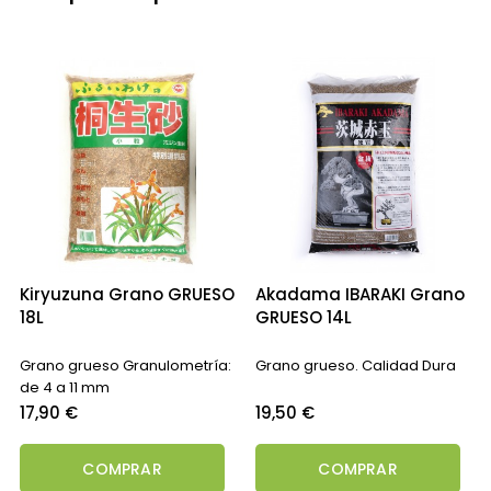
‹
›
Kiryuzuna Grano GRUESO
Akadama IBARAKI Grano
18L
GRUESO 14L
Grano grueso Granulometría:
Grano grueso. Calidad Dura
de 4 a 11 mm
Precio
Precio
17,90 €
19,50 €
COMPRAR
COMPRAR