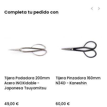
Completa tu pedido con
‹
›
Tijera Podadora 200mm
Tijera Pinzadora 160mm
Acero INOXidable -
N34D - Kaneshin
Japonesa Tsuyomitsu
Precio
Precio
49,00 €
60,00 €