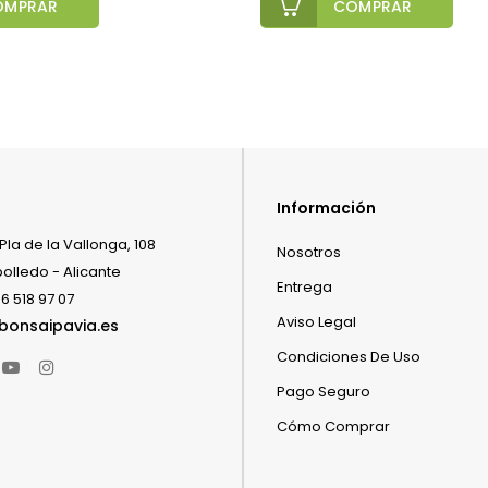
OMPRAR
COMPRAR
Información
Pla de la Vallonga, 108
Nosotros
bolledo - Alicante
Entrega
6 518 97 07
Aviso Legal
bonsaipavia.es
Condiciones De Uso
book
witter
YouTube
Instagram
Pago Seguro
Cómo Comprar