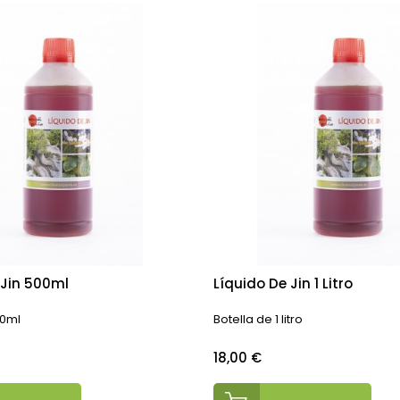
 Jin 500ml
Líquido De Jin 1 Litro
00ml
Botella de 1 litro
Precio
18,00 €