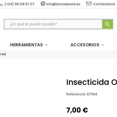
(+34) 96 518 97 07
info@bonsaipavia.es
Contáctenos
search
HERRAMIENTAS
ACCESORIOS
0 ml
Insecticida 
Referencia
:
07104
7,00 €