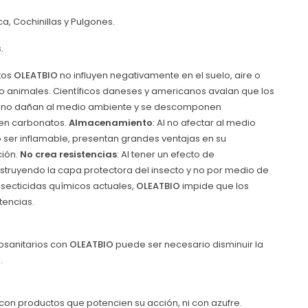
a, Cochinillas y Pulgones.
.
tos
OLEATBIO
no influyen negativamente en el suelo, aire o
o animales. Científicos daneses y americanos avalan que los
a, no dañan al medio ambiente y se descomponen
en carbonatos.
Almacenamiento
: Al no afectar al medio
o ser inflamable, presentan grandes ventajas en su
ión.
No crea resistencias
: Al tener un efecto de
truyendo la capa protectora del insecto y no por medio de
nsecticidas químicos actuales,
OLEATBIO
impide que los
tencias.
tosanitarios con
OLEATBIO
puede ser necesario disminuir la
.
n productos que potencien su acción, ni con azufre.