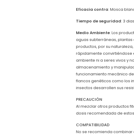
Eficacia contra
: Mosca blanc
Tiempo de seguridad
: 3 dias
Medio Ambiente
: Los produc
aguas subterráneas, plantas 
productos, por su naturalez
rápidamente convirtiéndose 
ambiente ni a seres vivos y n
almacenamiento y manipulac
funcionamiento mecánico des
flancos genéticos como los i
insectos desarrollen sus resis
PRECAUCIÓN
Al mezclar otros productos fi
dosis recomendada de estos
COMPATIBILIDAD
No se recomienda combinar co