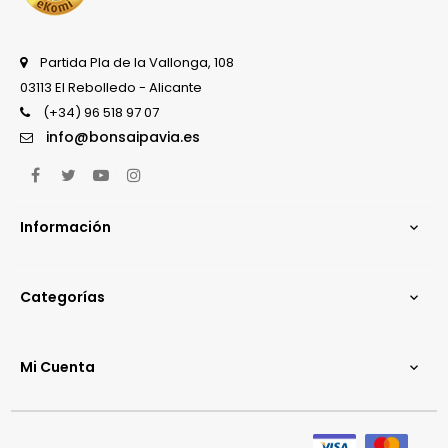
Partida Pla de la Vallonga, 108
03113 El Rebolledo - Alicante
(+34) 96 518 97 07
info@bonsaipavia.es
Facebook
Twitter
YouTube
Instagram
Información

Categorías

Mi Cuenta
