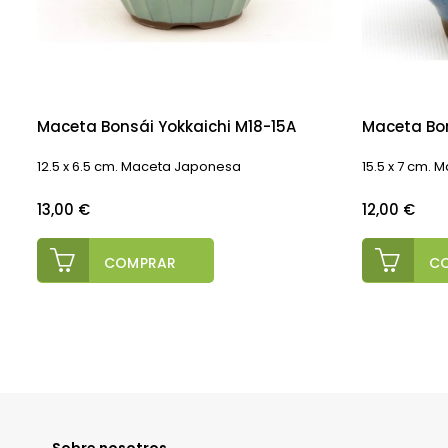
Maceta Bonsái Yokkaichi M18-15A
Maceta Bo
12.5 x 6.5 cm. Maceta Japonesa
15.5 x 7 cm.
Precio
Precio
13,00 €
12,00 €
COMPRAR
C