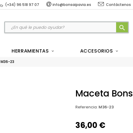
(+34) 96 518 97 07
info@bonsaipavia.es
Contáctenos
search
HERRAMIENTAS
ACCESORIOS
i M36-23
Maceta Bons
Referencia
:
M36-23
36,00 €