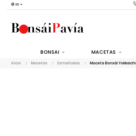
ES
BONSAI
MACETAS
Inicio
Macetas
Esmaltadas
Maceta Bonsái Yokkaich