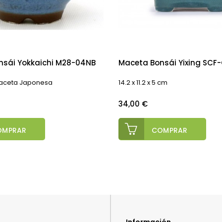
nsái Yokkaichi M28-04NB
Maceta Bonsái Yixing SCF
 Maceta Japonesa
14.2 x 11.2 x 5 cm
Precio
34,00 €
OMPRAR
COMPRAR