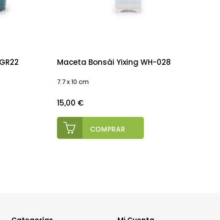
-GR22
Maceta Bonsái Yixing WH-028
7.7 x 10 cm
E
P
Precio
P
15,00 €
COMPRAR