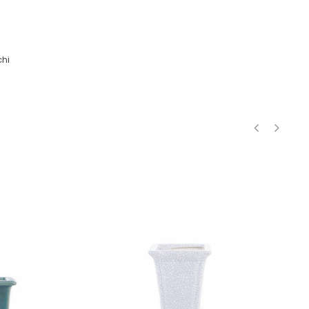
hi
‹
›