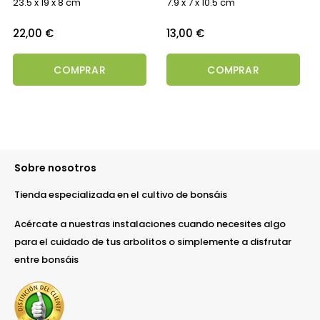
23.5 x 19 x 8 cm
7.9 x 7 x 10.5 cm
Precio
Precio
22,00 €
13,00 €
COMPRAR
COMPRAR
Sobre nosotros
Tienda especializada en el cultivo de bonsáis
Acércate a nuestras instalaciones cuando necesites algo
para el cuidado de tus arbolitos o simplemente a disfrutar
entre bonsáis