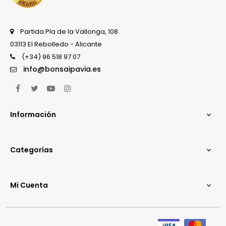
Partida Pla de la Vallonga, 108
03113 El Rebolledo - Alicante
(+34) 96 518 97 07
info@bonsaipavia.es
Facebook
Twitter
YouTube
Instagram
Información

Categorías

Mi Cuenta
