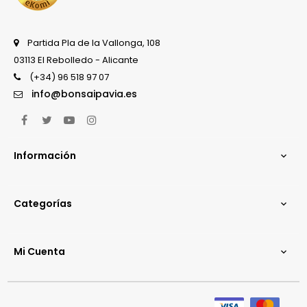
Partida Pla de la Vallonga, 108
03113 El Rebolledo - Alicante
(+34) 96 518 97 07
info@bonsaipavia.es
Facebook
Twitter
YouTube
Instagram
Información

Categorías

Mi Cuenta
