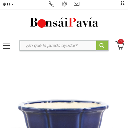
ES
0
search