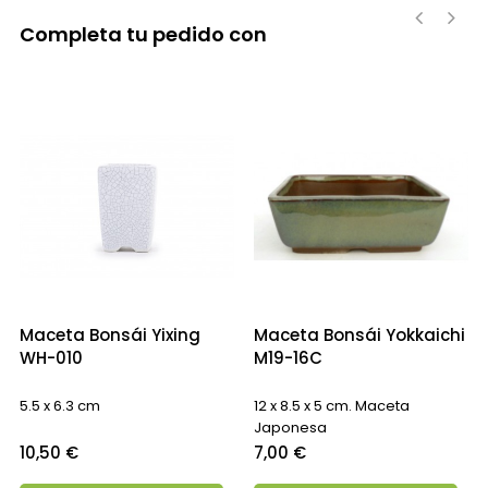
Completa tu pedido con
‹
›
Maceta Bonsái Yixing
Maceta Bonsái Yokkaichi
WH-010
M19-16C
5.5 x 6.3 cm
12 x 8.5 x 5 cm. Maceta
Japonesa
Precio
Precio
10,50 €
7,00 €