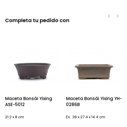
Completa tu pedido con
‹
›
Maceta Bonsái Yixing
Maceta Bonsái Yixing YH-
ASE-5012
0286B
21.2 x 8 cm
Ex: 39 x 27.4 x 14.4 cm