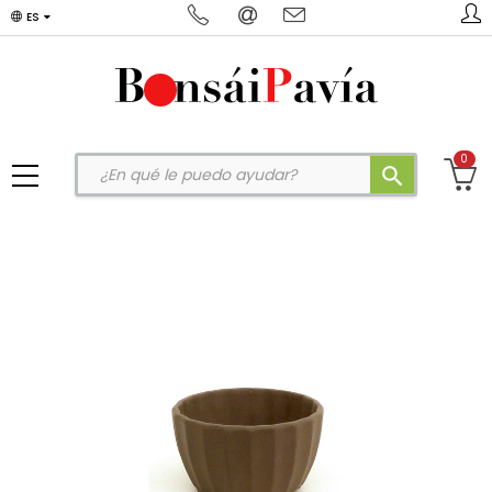
ES
0
search