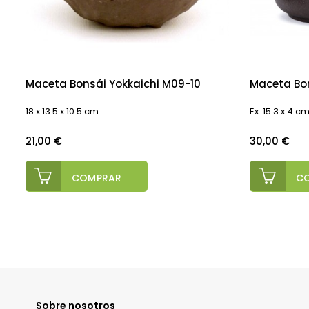
Maceta Bonsái Yokkaichi M09-10
Maceta Bon
18 x 13.5 x 10.5 cm
Ex: 15.3 x 4 cm
Precio
Precio
21,00 €
30,00 €
COMPRAR
C
Sobre nosotros