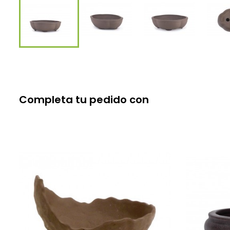
Completa tu pedido con